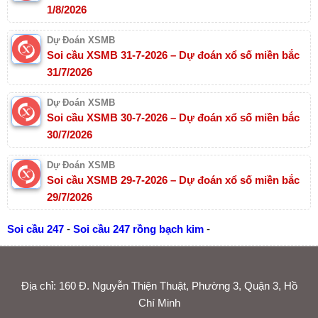
1/8/2026
Dự Đoán XSMB
Soi cầu XSMB 31-7-2026 – Dự đoán xổ số miền bắc
31/7/2026
Dự Đoán XSMB
Soi cầu XSMB 30-7-2026 – Dự đoán xổ số miền bắc
30/7/2026
Dự Đoán XSMB
Soi cầu XSMB 29-7-2026 – Dự đoán xổ số miền bắc
29/7/2026
Soi cầu 247
-
Soi cầu 247 rồng bạch kim
-
Địa chỉ: 160 Đ. Nguyễn Thiện Thuật, Phường 3, Quận 3, Hồ
Chí Minh