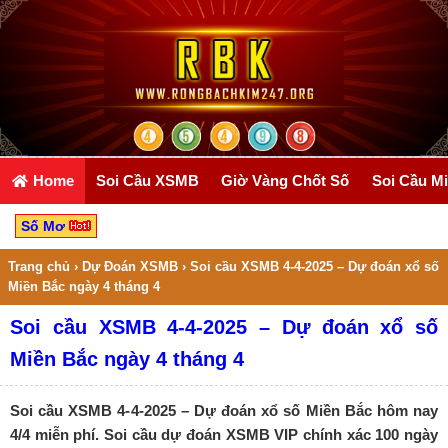
Home
Soi Cầu XSMB
Giờ Vàng Chốt Số
Soi Cầu M
Số Mơ
Trang chủ
›
Dự Đoán XSMB
›
Soi cầu XSMB 4-4-2025 – Dự đoán xổ số
Miền Bắc ngày 4 tháng 4
Soi cầu XSMB 4-4-2025 – Dự đoán xổ số
Miền Bắc ngày 4 tháng 4
Soi cầu XSMB 4-4-2025 – Dự đoán xổ số Miền Bắc hôm nay
4/4 miễn phí. Soi cầu dự đoán XSMB VIP chính xác 100 ngày