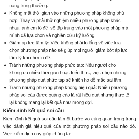
năng trúng thưởng.
Không mất thời gian vào những phương pháp không phù
hợp: Thay vì phải thử nghiệm nhiều phương pháp khác
nhau, anh em lô đề sẽ tập trung vào một phương pháp mà
mình đã lựa chọn và nghiên cứu kỹ lưỡng.
Giảm áp lực tâm lý: Việc không phải lo lắng về việc lựa
chọn phương pháp nào sẽ giúp mọi người giảm bớt áp lực
tâm lý khi chơi lô đề.
Tránh những phương pháp phức tạp: Nếu người chơi
không có nhiều thời gian hoặc kiến thức, việc chọn những
phương pháp quá phức tạp sẽ khiến họ dễ mắc sai lầm.
Tránh những phương pháp không hiệu quả: Nhiều phương
pháp soi cầu được quảng cáo là rất hiệu quả nhưng thực tế
lại không mang lại kết quả như mong đợi.
Kiểm định kết quả soi cầu
Kiểm định kết quả soi cầu là một bước vô cùng quan trọng trong
việc đánh giá hiệu quả của một phương pháp soi cầu nào đó.
Việc kiểm định này giúp chúng ta: