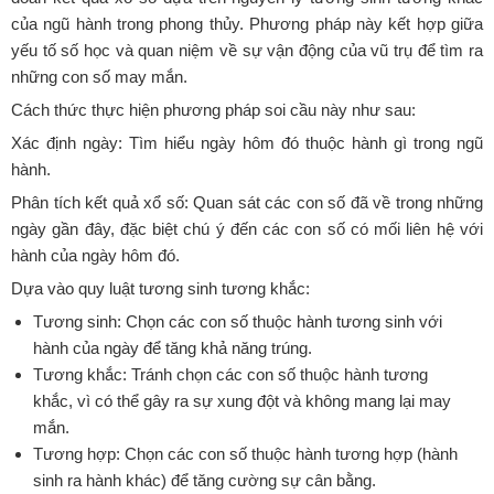
của ngũ hành trong phong thủy. Phương pháp này kết hợp giữa
yếu tố số học và quan niệm về sự vận động của vũ trụ để tìm ra
những con số may mắn.
Cách thức thực hiện phương pháp soi cầu này như sau:
Xác định ngày: Tìm hiểu ngày hôm đó thuộc hành gì trong ngũ
hành.
Phân tích kết quả xổ số: Quan sát các con số đã về trong những
ngày gần đây, đặc biệt chú ý đến các con số có mối liên hệ với
hành của ngày hôm đó.
Dựa vào quy luật tương sinh tương khắc:
Tương sinh: Chọn các con số thuộc hành tương sinh với
hành của ngày để tăng khả năng trúng.
Tương khắc: Tránh chọn các con số thuộc hành tương
khắc, vì có thể gây ra sự xung đột và không mang lại may
mắn.
Tương hợp: Chọn các con số thuộc hành tương hợp (hành
sinh ra hành khác) để tăng cường sự cân bằng.