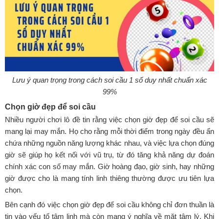
Lưu ý quan trọng trong cách soi cầu 1 số duy nhất chuẩn xác
99%
Chọn giờ đẹp để soi cầu
Nhiều người chơi lô đề tin rằng việc chọn giờ đẹp để soi cầu sẽ
mang lại may mắn. Họ cho rằng mỗi thời điểm trong ngày đều ẩn
chứa những nguồn năng lượng khác nhau, và việc lựa chọn đúng
giờ sẽ giúp họ kết nối với vũ trụ, từ đó tăng khả năng dự đoán
chính xác con số may mắn. Giờ hoàng đạo, giờ sinh, hay những
giờ được cho là mang tính linh thiêng thường được ưu tiên lựa
chọn.
Bên cạnh đó việc chọn giờ đẹp để soi cầu không chỉ đơn thuần là
tin vào yếu tố tâm linh mà còn mang ý nghĩa về mặt tâm lý. Khi