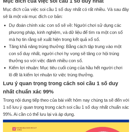
Mục đích của việc soi cầu 1 số duy nhất
Mục đích của việc soi cầu 1 số duy nhất có rất nhiều. Và sau đây
sẽ là một vài mục đích cơ bản:
Dự đoán chính xác con số sẽ về: Người chơi sử dụng các
phương pháp, kinh nghiệm, và dữ liệu để tìm ra một con số
mà họ tin rằng sẽ xuất hiện trong kết quả xổ số.
Tăng khả năng trúng thưởng: Bằng cách tập trung vào một
con số duy nhất, người chơi hy vọng sẽ tăng cơ hội trúng
thưởng so với việc đánh nhiều con số.
Kiếm lợi nhuận: Mục tiêu cuối cùng của hầu hết người chơi
lô đề là kiếm lợi nhuận từ việc trúng thưởng.
Lưu ý quan trọng trong cách soi cầu 1 số duy
nhất chuẩn xác 99%
Trong nội dung tiếp theo của bài viết hôm nay chúng ta sẽ đến với
1 số lưu ý quan trọng trong cách soi cầu 1 số duy nhất chuẩn xác
99%. Ai cần có thể lưu lại và áp dụng.