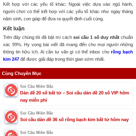
Kết hợp với các yếu tố khác: Ngoài việc dựa vào ngũ hành,
người chơi có thể kết hợp với các yếu tố khác như ngày tháng
năm sinh, con giáp để đưa ra quyết định cuối cùng.
Kết luận
Trên đây chúng tôi đã bật mí cách
soi cầu 1 số duy nhất
chuẩn
xác 99%. Hy vọng bài viết đã mang đến cho mọi người những
thông tin hữu ích. Ai cần tư vấn gì có thể inbox cho
rồng bạch
kim 247
để được giải đáp trong thời gian sớm nhất.
Cùng Chuyên Mục
Soi Cầu Miền Bắc
Dàn đề 20 số bất tử – Soi cầu dàn đề 20 số VIP hôm
nay miễn phí
Soi Cầu Miền Bắc
Soi cầu dàn đề 36 số rồng bạch kim bất tử hôm nay
Soi Cầu Miền Bắc