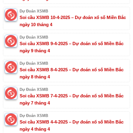
Dự Đoán XSMB
Soi cầu XSMB 10-4-2025 – Dự đoán xổ số Miền Bắc
ngày 10 tháng 4
Dự Đoán XSMB
Soi cầu XSMB 9-4-2025 – Dự đoán xổ số Miền Bắc
ngày 9 tháng 4
Dự Đoán XSMB
Soi cầu XSMB 8-4-2025 – Dự đoán xổ số Miền Bắc
ngày 8 tháng 4
Dự Đoán XSMB
Soi cầu XSMB 7-4-2025 – Dự đoán xổ số Miền Bắc
ngày 7 tháng 4
Dự Đoán XSMB
Soi cầu XSMB 4-4-2025 – Dự đoán xổ số Miền Bắc
ngày 4 tháng 4