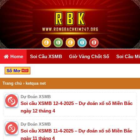
Home
Soi Cầu XSMB
Giờ Vàng Chốt Số
Soi Cầu M
Số Mơ
Trang chủ
›
ketqua net
Dự Đoán XSMB
Soi cầu XSMB 12-4-2025 – Dự đoán xổ số Miền Bắc
ngày 12 tháng 4
Dự Đoán XSMB
Soi cầu XSMB 11-4-2025 – Dự đoán xổ số Miền Bắc
ngày 11 tháng 4