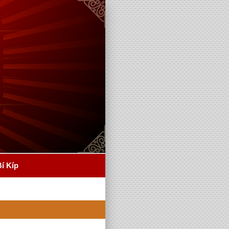
í Kíp