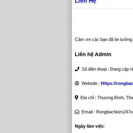
Liên Hệ
Cảm ơn các bạn đã tin tưởng
Liên hệ Admin
Số điện thoại : Đang cập n
Website :
Https://rongba
Địa chỉ : Thượng Đình, Th
Email :
Rongbachkim247o
Ngày làm việc
: