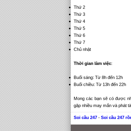
Thứ 2
Thứ 3
Thứ 4
Thứ 5
Thứ 6
Thứ 7
Chủ nhật
Thời gian làm việc
:
Buổi sáng: Từ 8h đến 12h
Buổi chiều: Từ 13h đến 22h
Mong các bạn sẽ có được nhữn
gặp nhiều may mắn và phát tà
Soi cầu 247
-
Soi cầu 247 r