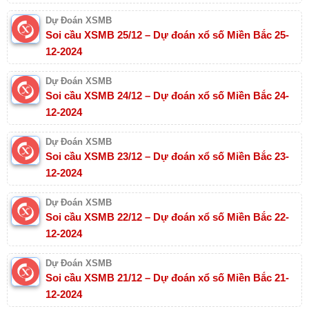
Dự Đoán XSMB
Soi cầu XSMB 25/12 – Dự đoán xổ số Miền Bắc 25-
12-2024
Dự Đoán XSMB
Soi cầu XSMB 24/12 – Dự đoán xổ số Miền Bắc 24-
12-2024
Dự Đoán XSMB
Soi cầu XSMB 23/12 – Dự đoán xổ số Miền Bắc 23-
12-2024
Dự Đoán XSMB
Soi cầu XSMB 22/12 – Dự đoán xổ số Miền Bắc 22-
12-2024
Dự Đoán XSMB
Soi cầu XSMB 21/12 – Dự đoán xổ số Miền Bắc 21-
12-2024