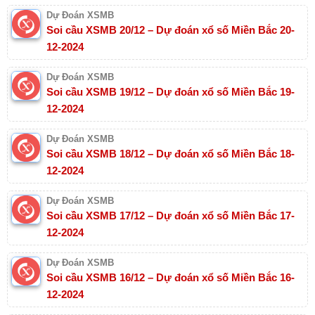
Dự Đoán XSMB
Soi cầu XSMB 20/12 – Dự đoán xổ số Miền Bắc 20-
12-2024
Dự Đoán XSMB
Soi cầu XSMB 19/12 – Dự đoán xổ số Miền Bắc 19-
12-2024
Dự Đoán XSMB
Soi cầu XSMB 18/12 – Dự đoán xổ số Miền Bắc 18-
12-2024
Dự Đoán XSMB
Soi cầu XSMB 17/12 – Dự đoán xổ số Miền Bắc 17-
12-2024
Dự Đoán XSMB
Soi cầu XSMB 16/12 – Dự đoán xổ số Miền Bắc 16-
12-2024