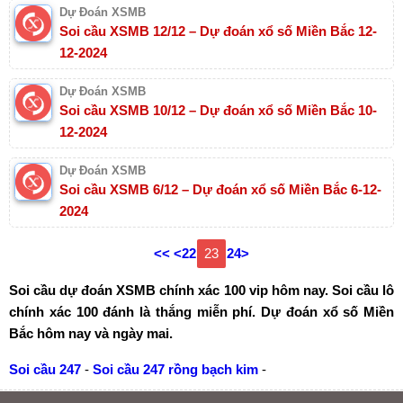
Dự Đoán XSMB
Soi cầu XSMB 12/12 – Dự đoán xổ số Miền Bắc 12-
12-2024
Dự Đoán XSMB
Soi cầu XSMB 10/12 – Dự đoán xổ số Miền Bắc 10-
12-2024
Dự Đoán XSMB
Soi cầu XSMB 6/12 – Dự đoán xổ số Miền Bắc 6-12-
2024
<<
<
22
23
24
>
Soi cầu dự đoán XSMB chính xác 100 vip hôm nay. Soi cầu lô
chính xác 100 đánh là thắng miễn phí. Dự đoán xổ số Miền
Bắc hôm nay và ngày mai.
Soi cầu 247
-
Soi cầu 247 rồng bạch kim
-