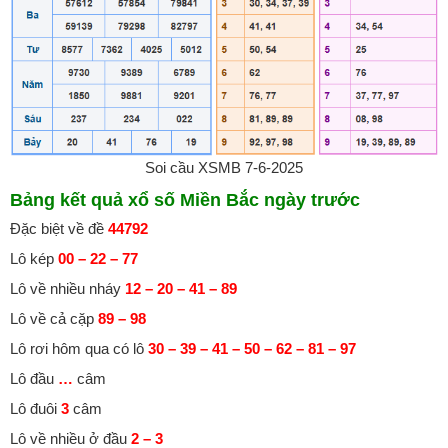
Soi cầu XSMB 7-6-2025
Bảng kết quả xổ số Miền Bắc ngày trước
Đặc biệt về đề
44792
Lô kép
00 – 22 – 77
Lô về nhiều nháy
12 – 20 – 41 – 89
Lô về cả cặp
89 – 98
Lô rơi hôm qua có lô
30 – 39 – 41 – 50 – 62 – 81 – 97
Lô đầu
…
câm
Lô đuôi
3
câm
Lô về nhiều ở đầu
2 – 3