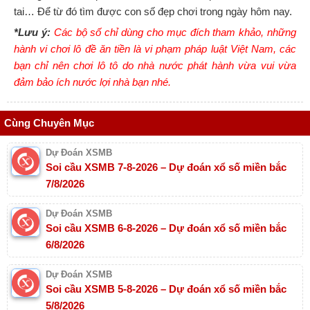
tai… Để từ đó tìm được con số đẹp chơi trong ngày hôm nay.
*
Lưu ý:
Các bộ số chỉ dùng cho mục đích tham khảo, những
hành vi chơi lô đề ăn tiền là vi phạm pháp luật Việt Nam, các
bạn chỉ nên chơi lô tô do nhà nước phát hành vừa vui vừa
đảm bảo ích nước lợi nhà bạn nhé.
Cùng Chuyên Mục
Dự Đoán XSMB
Soi cầu XSMB 7-8-2026 – Dự đoán xổ số miền bắc
7/8/2026
Dự Đoán XSMB
Soi cầu XSMB 6-8-2026 – Dự đoán xổ số miền bắc
6/8/2026
Dự Đoán XSMB
Soi cầu XSMB 5-8-2026 – Dự đoán xổ số miền bắc
5/8/2026