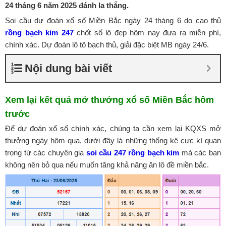
24 tháng 6 năm 2025 đánh la thắng.
Soi cầu dự đoán xổ số Miền Bắc ngày 24 tháng 6 do cao thủ
rồng bạch kim 247
chốt số lô đẹp hôm nay đưa ra miễn phí,
chính xác. Dự đoán lô tô bạch thủ, giải đặc biệt MB ngày 24/6.
Nội dung bài viết
Xem lại kết quả mở thưởng xổ số Miền Bắc hôm
trước
Để dự đoán xổ số chính xác, chúng ta cần xem lại KQXS mở
thưởng ngày hôm qua, dưới đây là những thống kê cực kì quan
trọng từ các chuyên gia
soi cầu 247 rồng bạch kim
mà các bạn
không nên bỏ qua nếu muốn tăng khả năng ăn lô đề miền bắc.