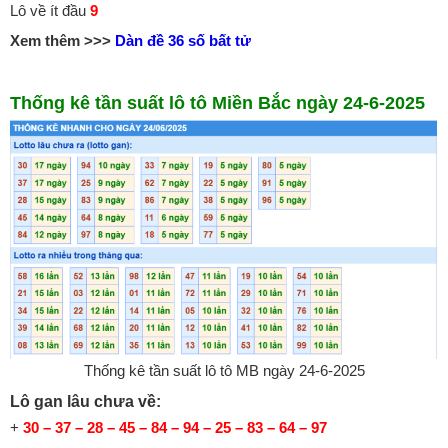
Lô về ít đầu
9
Xem thêm >>>
Dàn đề 36 số bất tử
Thống kê tần suất lô tô Miền Bắc ngày 24-6-2025
Thống kê tần suất lô tô MB ngày 24-6-2025
Lô gan lâu chưa về:
+
30 – 37 – 28 – 45 – 84 – 94 – 25 – 83 – 64 – 97