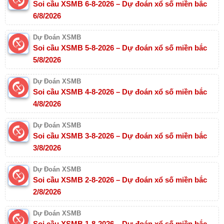
Soi cầu XSMB 6-8-2026 – Dự đoán xổ số miền bắc
6/8/2026
Dự Đoán XSMB
Soi cầu XSMB 5-8-2026 – Dự đoán xổ số miền bắc
5/8/2026
Dự Đoán XSMB
Soi cầu XSMB 4-8-2026 – Dự đoán xổ số miền bắc
4/8/2026
Dự Đoán XSMB
Soi cầu XSMB 3-8-2026 – Dự đoán xổ số miền bắc
3/8/2026
Dự Đoán XSMB
Soi cầu XSMB 2-8-2026 – Dự đoán xổ số miền bắc
2/8/2026
Dự Đoán XSMB
Soi cầu XSMB 1-8-2026 – Dự đoán xổ số miền bắc