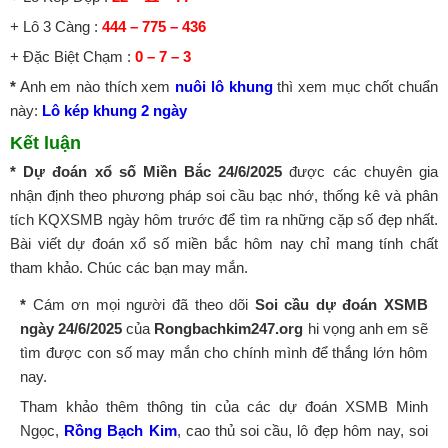
+ Lô 3 Càng
:
444 – 775 – 436
+ Đặc Biệt Chạm :
0 – 7 – 3
*
Anh em nào thích xem
nuôi lô khung
thì xem mục chốt chuẩn
này:
Lô kép khung 2 ngày
Kết luận
*
Dự đoán xổ số Miền Bắc 24/6/2025
được các chuyên gia
nhận định theo phương pháp soi cầu bạc nhớ, thống kê và phân
tích KQXSMB ngày hôm trước để tìm ra những cặp số đẹp nhất.
Bài viết dự đoán xổ số miền bắc hôm nay chỉ mang tính chất
tham khảo. Chúc các bạn may mắn.
*
Cám ơn mọi người đã theo dõi
Soi cầu dự đoán XSMB
ngày 24/6/2025
của
Rongbachkim247.org
hi vọng anh em sẽ
tìm được con số may mắn cho chính mình để thắng lớn hôm
nay.
Tham khảo thêm thông tin của các dự đoán XSMB Minh
Ngọc,
Rồng Bạch Kim
, cao thủ soi cầu, lô đẹp hôm nay, soi