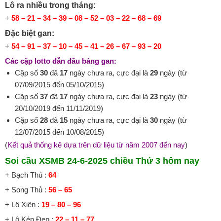
Lô ra nhiều trong tháng:
+
58 – 21 – 34 – 39 – 08 – 52 – 03 – 22 – 68 – 69
Đặc biệt gan:
+
54 – 91 – 37 – 10 – 45 – 41 – 26 – 67 – 93 – 20
Các cặp lotto dẫn đầu bảng gan:
Cặp số
30
đã
17
ngày chưa ra, cực đại là
29
ngày (từ
07/09/2015 đến 05/10/2015)
Cặp số
37
đã
17
ngày chưa ra, cực đại là
23
ngày (từ
20/10/2019 đến 11/11/2019)
Cặp số
28
đã
15
ngày chưa ra, cực đại là
30
ngày (từ
12/07/2015 đến 10/08/2015)
(
Kết quả thống kê dựa trên dữ liệu từ năm 2007 đến nay
)
Soi cầu XSMB 24-6-2025 chiều Thứ 3 hôm nay
+ Bạch Thủ :
64
+ Song Thủ :
56 – 65
+ Lô Xiên :
19 – 80 – 96
+ Lô Kép Đẹp
:
22 – 11 – 77