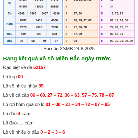
Soi cầu XSMB 24-6-2025
Bảng kết quả xổ số Miền Bắc ngày trước
Đặc biệt về đề
52157
Lô kép
00
Lô về nhiều nháy
39
Lô về cả cặp
06 – 60, 27 – 72, 36 – 63, 57 – 75, 78 – 87
Lô rơi hôm qua có lô
01 – 08 – 21 – 34 – 72 – 87 – 95
Lô đầu
4
câm
Lô đuôi
…
câm
Lô về nhiều ở đầu
0 – 2 – 3 – 6