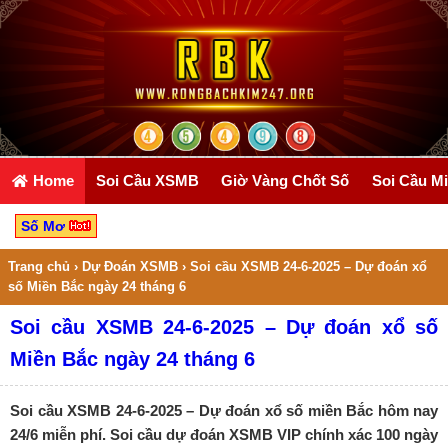
Home
Soi Cầu XSMB
Giờ Vàng Chốt Số
Soi Cầu M
Số Mơ
Trang chủ
›
Dự Đoán XSMB
›
Soi cầu XSMB 24-6-2025 – Dự đoán xổ
số Miền Bắc ngày 24 tháng 6
Soi cầu XSMB 24-6-2025 – Dự đoán xổ số
Miền Bắc ngày 24 tháng 6
Soi cầu XSMB 24-6-2025 – Dự đoán xổ số miền Bắc hôm nay
24/6 miễn phí. Soi cầu dự đoán XSMB VIP chính xác 100 ngày