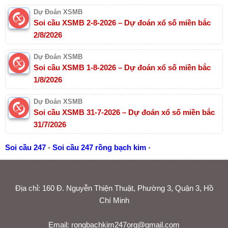
Dự Đoán XSMB
Soi cầu XSMB 2-8-2026 – Dự đoán xổ số miền bắc
2/8/2026
Dự Đoán XSMB
Soi cầu XSMB 1-8-2026 – Dự đoán xổ số miền bắc
1/8/2026
Dự Đoán XSMB
Soi cầu XSMB 31-7-2026 – Dự đoán xổ số miền bắc
31/7/2026
Soi cầu 247
-
Soi cầu 247 rồng bạch kim
-
Địa chỉ: 160 Đ. Nguyễn Thiện Thuật, Phường 3, Quận 3, Hồ
Chí Minh
Email:
rongbachkim247org@gmail.com