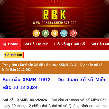
Home
Soi Cầu XSMB
Giờ Vàng Chốt Số
Soi Cầu M
Số Mơ
Trang chủ
›
Dự Đoán XSMB
›
Soi cầu XSMB 10/12 – Dự đoán xổ số
Miền Bắc 10-12-2024
Soi cầu XSMB 10/12 – Dự đoán xổ số Miền
Bắc 10-12-2024
Soi cầu XSMB 10/12/2024
– Soi cầu dự đoán xổ số Miền Bắc
ngày 10 tháng 12 chiều thứ 3 đài xổ số Quảng Ninh do cao thủ