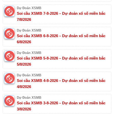
Dự Đoán XSMB
Soi cầu XSMB 7-8-2026 – Dự đoán xổ số miền bắc
7/8/2026
Dự Đoán XSMB
Soi cầu XSMB 6-8-2026 – Dự đoán xổ số miền bắc
6/8/2026
Dự Đoán XSMB
Soi cầu XSMB 5-8-2026 – Dự đoán xổ số miền bắc
5/8/2026
Dự Đoán XSMB
Soi cầu XSMB 4-8-2026 – Dự đoán xổ số miền bắc
4/8/2026
Dự Đoán XSMB
Soi cầu XSMB 3-8-2026 – Dự đoán xổ số miền bắc
3/8/2026