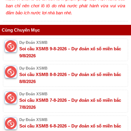
bạn chỉ nên chơi lô tô do nhà nước phát hành vừa vui vừa
đảm bảo ích nước lợi nhà bạn nhé.
Cùng Chuyên Mục
Dự Đoán XSMB
Soi cầu XSMB 9-8-2026 – Dự đoán xổ số miền bắc
9/8/2026
Dự Đoán XSMB
Soi cầu XSMB 8-8-2026 – Dự đoán xổ số miền bắc
8/8/2026
Dự Đoán XSMB
Soi cầu XSMB 7-8-2026 – Dự đoán xổ số miền bắc
7/8/2026
Dự Đoán XSMB
Soi cầu XSMB 6-8-2026 – Dự đoán xổ số miền bắc