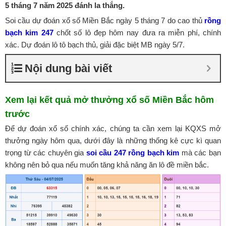
5 tháng 7 năm 2025 đánh la thắng.
Soi cầu dự đoán xổ số Miền Bắc ngày 5 tháng 7 do cao thủ
rồng
bạch kim 247
chốt số lô đẹp hôm nay đưa ra miễn phí, chính
xác. Dự đoán lô tô bạch thủ, giải đặc biệt MB ngày 5/7.
Nội dung bài viết
Xem lại kết quả mở thưởng xổ số Miền Bắc hôm
trước
Để dự đoán xổ số chính xác, chúng ta cần xem lại KQXS mở
thưởng ngày hôm qua, dưới đây là những thống kê cực kì quan
trọng từ các chuyên gia
soi cầu 247 rồng bạch kim
mà các bạn
không nên bỏ qua nếu muốn tăng khả năng ăn lô đề miền bắc.