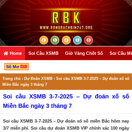
Home
Soi Cầu XSMB
Giờ Vàng Chốt Số
Soi Cầu M
Số Mơ
Trang chủ
›
Dự Đoán XSMB
›
Soi cầu XSMB 3-7-2025 – Dự đoán xổ số
Miền Bắc ngày 3 tháng 7
Soi cầu XSMB 3-7-2025 – Dự đoán xổ số
Miền Bắc ngày 3 tháng 7
Soi cầu XSMB 3-7-2025 – Dự đoán xổ số miền Bắc hôm nay
3/7 miễn phí. Soi cầu dự đoán XSMB VIP chính xác 100 ngày