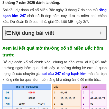
3 tháng 7 năm 2025 đánh la thắng.
Soi cầu dự đoán xổ số Miền Bắc ngày 3 tháng 7 do cao thủ
rồng
bạch kim 247
chốt số lô đẹp hôm nay đưa ra miễn phí, chính
xác. Dự đoán lô tô bạch thủ, giải đặc biệt MB ngày 3/7.
Nội dung bài viết
Xem lại kết quả mở thưởng xổ số Miền Bắc hôm
trước
Để dự đoán xổ số chính xác, chúng ta cần xem lại KQXS mở
thưởng ngày hôm qua, dưới đây là những thống kê cực kì quan
trọng từ các chuyên gia
soi cầu 247 rồng bạch kim
mà các bạn
không nên bỏ qua nếu muốn tăng khả năng ăn lô đề miền bắc.