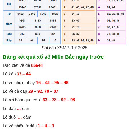
Soi cầu XSMB 3-7-2025
Bảng kết quả xổ số Miền Bắc ngày trước
Đặc biệt về đề
85644
Lô kép
33 – 44
Lô về nhiều nháy
16 – 41 – 95 – 98
Lô về cả cặp
29 – 92, 78 – 87
Lô rơi hôm qua có lô
63 – 78 – 92 – 98
Lô đầu
…
câm
Lô đuôi
…
câm
Lô về nhiều ở đầu
1 – 4 – 9