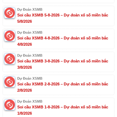
Dự Đoán XSMB
Soi cầu XSMB 5-8-2026 – Dự đoán xổ số miền bắc
5/8/2026
Dự Đoán XSMB
Soi cầu XSMB 4-8-2026 – Dự đoán xổ số miền bắc
4/8/2026
Dự Đoán XSMB
Soi cầu XSMB 3-8-2026 – Dự đoán xổ số miền bắc
3/8/2026
Dự Đoán XSMB
Soi cầu XSMB 2-8-2026 – Dự đoán xổ số miền bắc
2/8/2026
Dự Đoán XSMB
Soi cầu XSMB 1-8-2026 – Dự đoán xổ số miền bắc
1/8/2026