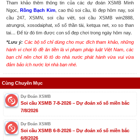
Tham khảo thêm thông tin của các dự đoán XSMB Minh
Ngọc,
Rồng Bạch Kim
, cao thủ soi cầu, lô đẹp hôm nay, soi
cầu 247, XSMN, soi cầu việt, soi cầu XSMB win2888,
atrungroi, xosodaiphat, xổ số thần tài, ketqua net, xo so than
tai… Để từ đó tìm được con số đẹp chơi trong ngày hôm nay.
*
Lưu ý:
Các bộ số chỉ dùng cho mục đích tham khảo, những
hành vi chơi lô đề ăn tiền là vi phạm pháp luật Việt Nam, các
bạn chỉ nên chơi lô tô do nhà nước phát hành vừa vui vừa
đảm bảo ích nước lợi nhà bạn nhé.
Cùng Chuyên Mục
Dự Đoán XSMB
Soi cầu XSMB 7-8-2026 – Dự đoán xổ số miền bắc
7/8/2026
Dự Đoán XSMB
Soi cầu XSMB 6-8-2026 – Dự đoán xổ số miền bắc
6/8/2026