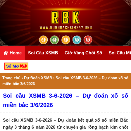
Home
Soi Cầu XSMB
Giờ Vàng Chốt Số
Soi Cầu M
Số Mơ
Trang chủ
›
Dự Đoán XSMB
›
Soi cầu XSMB 3-6-2026 – Dự đoán xổ số
miền bắc 3/6/2026
Soi cầu XSMB 3-6-2026 – Dự đoán xổ số
miền bắc 3/6/2026
Soi cầu XSMB 3-6-2026 – Dự đoán kết quả xổ số miền Bắc
ngày 3 tháng 6 năm 2026 từ chuyên gia rồng bạch kim chốt