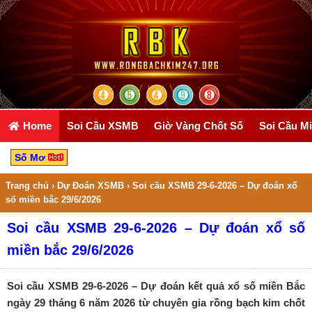
Home
Soi Cầu XSMB
Giờ Vàng Chốt Số
Soi Cầu M
Số Mơ
Trang chủ
›
Dự Đoán XSMB
›
Soi cầu XSMB 29-6-2026 – Dự đoán xổ
số miền bắc 29/6/2026
Soi cầu XSMB 29-6-2026 – Dự đoán xổ số
miền bắc 29/6/2026
Soi cầu XSMB 29-6-2026 – Dự đoán kết quả xổ số miền Bắc
ngày 29 tháng 6 năm 2026 từ chuyên gia rồng bạch kim chốt