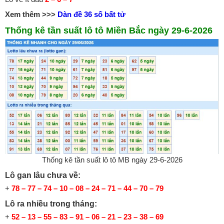
Xem thêm >>>
Dàn đề 36 số bất tử
Thống kê tần suất lô tô Miền Bắc ngày 29-6-2026
Thống kê tần suất lô tô MB ngày 29-6-2026
Lô gan lâu chưa về:
+
78 – 77 – 74 – 10 – 08 – 24 – 71 – 44 – 70 – 79
Lô ra nhiều trong tháng:
+
52 – 13 – 55 – 83 – 91 – 06 – 21 – 23 – 38 – 69