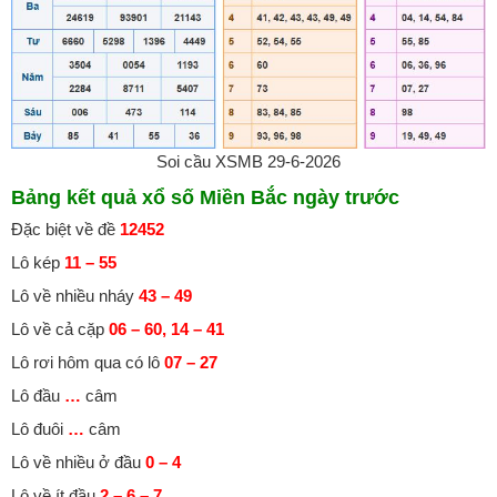
Soi cầu XSMB 29-6-2026
Bảng kết quả xổ số Miền Bắc ngày trước
Đặc biệt về đề
12452
Lô kép
11 – 55
Lô về nhiều nháy
43 – 49
Lô về cả cặp
06 – 60, 14 – 41
Lô rơi hôm qua có lô
07 – 27
Lô đầu
…
câm
Lô đuôi
…
câm
Lô về nhiều ở đầu
0 – 4
Lô về ít đầu
2 – 6 – 7