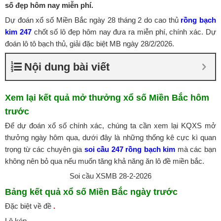
số đẹp hôm nay miễn phí.
Dự đoán xổ số Miền Bắc ngày 28 tháng 2 do cao thủ
rồng bạch
kim 247
chốt số lô đẹp hôm nay đưa ra miễn phí, chính xác. Dự
đoán lô tô bạch thủ, giải đặc biệt MB ngày 28/2/2026.
Nội dung bài viết
Xem lại kết quả mở thưởng xổ số Miền Bắc hôm
trước
Để dự đoán xổ số chính xác, chúng ta cần xem lại KQXS mở
thưởng ngày hôm qua, dưới đây là những thống kê cực kì quan
trọng từ các chuyên gia
soi cầu 247 rồng bạch kim
mà các bạn
không nên bỏ qua nếu muốn tăng khả năng ăn lô đề miền bắc.
Soi cầu XSMB 28-2-2026
Bảng kết quả xổ số Miền Bắc ngày trước
Đặc biệt về đề
.
Lô kép
.