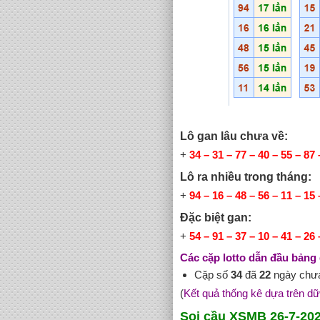
Lô gan lâu chưa về:
+
34 – 31 – 77 – 40 – 55 – 87 
Lô ra nhiều trong tháng:
+
94 – 16 – 48 – 56 – 11 – 15 
Đặc biệt gan:
+
54 – 91 – 37 – 10 – 41 – 26 
Các cặp lotto dẫn đầu bảng
Cặp số
34
đã
22
ngày chưa
(
Kết quả thống kê dựa trên dữ
Soi cầu XSMB 26-7-20