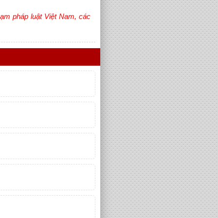
hạm pháp luật Việt Nam, các