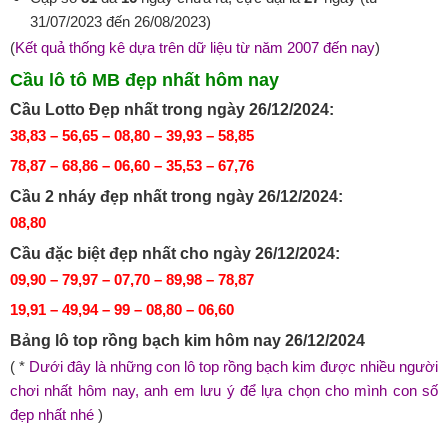
31/07/2023 đến 26/08/2023)
(
Kết quả thống kê dựa trên dữ liệu từ năm 2007 đến nay
)
Cầu lô tô MB đẹp nhất hôm nay
Cầu Lotto Đẹp nhất trong ngày 26/12/2024:
38,83 – 56,65 – 08,80 – 39,93 – 58,85
78,87 – 68,86 – 06,60 – 35,53 – 67,76
Cầu 2 nháy đẹp nhất trong ngày 26/12/2024:
08,80
Cầu đặc biệt đẹp nhất cho ngày 26/12/2024:
09,90 – 79,97 – 07,70 – 89,98 – 78,87
19,91 – 49,94 – 99 – 08,80 – 06,60
Bảng lô top rồng bạch kim hôm nay 26/12/2024
( *
Dưới đây là những con lô top rồng bạch kim được nhiều người
chơi nhất hôm nay, anh em lưu ý để lựa chọn cho mình con số
đẹp nhất nhé
)