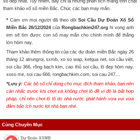
số đẹp nhất. Tuy nhiên, đây chỉ là những phân tích mang tính chất
tham khảo xổ số miền Bắc. Chúc các bạn may mắn.
*
Cám ơn mọi người đã theo dõi
Soi Cầu Dự Đoán Xổ Số
Miền Bắc 26/12/2024
của
Rongbachkim247.org
hi vọng anh
em sẽ tìm được con số may mắn cho chính mình để thắng
lớn hôm nay.
Tham khảo thêm thông tin của các dự đoán miền Bắc ngày 26
tháng 12 atrungroi, sxmb, xo so wap, ketqua net, soi cầu việt,
soi cầu 366, rồng bạch kim, cao thủ soi cầu, lô đẹp hôm nay,
xoso me, soi cau 666, rongbachkim.com, soi cau 247…
*
Lưu ý:
Các bộ số chỉ dùng cho mục đích tham khảo, bạn nên
cân nhắc trước khi chơi và không chơi lô đề vì đó là bất hợp
pháp, chỉ nên chơi lô tô do nhà nước phát hành vừa vui vừa
đảm bảo ích nước lợi nhà bạn nhé.
Cùng Chuyên Mục
Dự Đoán XSMB