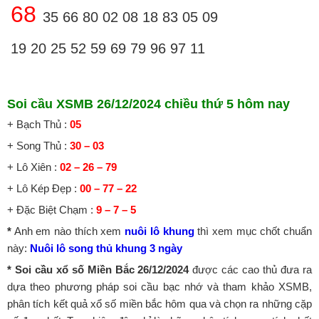
68
35 66 80 02 08 18 83 05 09
19 20 25 52 59 69 79 96 97 11
Soi cầu XSMB 26/12/2024 chiều thứ 5 hôm nay
+ Bạch Thủ :
05
+ Song Thủ :
30 – 03
+ Lô Xiên :
02 – 26 – 79
+ Lô Kép Đẹp
:
00 – 77 – 22
+ Đặc Biệt Chạm :
9 – 7 – 5
*
Anh em nào thích xem
nuôi lô khung
thì xem mục chốt chuẩn
này:
Nuôi lô song thủ khung 3 ngày
*
Soi cầu xổ số Miền Bắc 26/12/2024
được các cao thủ đưa ra
dựa theo phương pháp soi cầu bạc nhớ và tham khảo XSMB,
phân tích kết quả xổ số miền bắc hôm qua và chọn ra những cặp