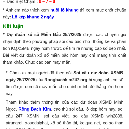
+ Đặc Biệt Chạm :
9 – 7 – 8
*
Anh em nào thích xem
nuôi lô khung
thì xem mục chốt chuẩn
này:
Lô kép khung 2 ngày
Kết luận
*
Dự đoán xổ số Miền Bắc 25/7/2025
được các chuyên gia
nhận định theo phương pháp soi cầu bạc nhớ, thống kê và phân
tích KQXSMB ngày hôm trước để tìm ra những cặp số đẹp nhất.
Bài viết dự đoán xổ số miền bắc hôm nay chỉ mang tính chất
tham khảo. Chúc các bạn may mắn.
*
Cám ơn mọi người đã theo dõi
Soi cầu dự đoán XSMB
ngày 25/7/2025
của
Rongbachkim247.org
hi vọng anh em sẽ
tìm được con số may mắn cho chính mình để thắng lớn hôm
nay.
Tham khảo thêm thông tin của các dự đoán XSMB Minh
Ngọc,
Rồng Bạch Kim
, cao thủ soi cầu, lô đẹp hôm nay, soi
cầu 247, XSMN, soi cầu việt, soi cầu XSMB win2888,
atrungroi, xosodaiphat, xổ số thần tài, ketqua net, xo so than