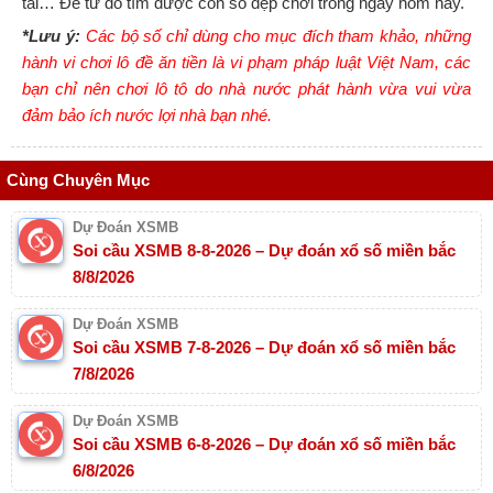
tai… Để từ đó tìm được con số đẹp chơi trong ngày hôm nay.
*
Lưu ý:
Các bộ số chỉ dùng cho mục đích tham khảo, những
hành vi chơi lô đề ăn tiền là vi phạm pháp luật Việt Nam, các
bạn chỉ nên chơi lô tô do nhà nước phát hành vừa vui vừa
đảm bảo ích nước lợi nhà bạn nhé.
Cùng Chuyên Mục
Dự Đoán XSMB
Soi cầu XSMB 8-8-2026 – Dự đoán xổ số miền bắc
8/8/2026
Dự Đoán XSMB
Soi cầu XSMB 7-8-2026 – Dự đoán xổ số miền bắc
7/8/2026
Dự Đoán XSMB
Soi cầu XSMB 6-8-2026 – Dự đoán xổ số miền bắc
6/8/2026