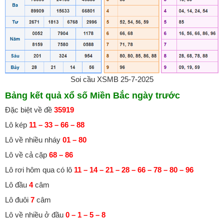
Soi cầu XSMB 25-7-2025
Bảng kết quả xổ số Miền Bắc ngày trước
Đặc biệt về đề
35919
Lô kép
11 – 33 – 66 – 88
Lô về nhiều nháy
01 – 80
Lô về cả cặp
68 – 86
Lô rơi hôm qua có lô
11 – 14 – 21 – 28 – 66 – 78 – 80 – 96
Lô đầu
4
câm
Lô đuôi
7
câm
Lô về nhiều ở đầu
0 – 1 – 5 – 8