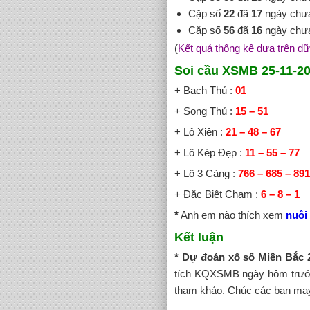
Cặp số
22
đã
17
ngày chưa
Cặp số
56
đã
16
ngày chưa
(
Kết quả thống kê dựa trên dữ
Soi cầu XSMB 25-11-2
+ Bạch Thủ :
01
+ Song Thủ :
15 – 51
+ Lô Xiên :
21 – 48 – 67
+ Lô Kép Đẹp
:
11 – 55 – 77
+ Lô 3 Càng
:
766 – 685 – 891
+ Đặc Biệt Chạm :
6 – 8 – 1
*
Anh em nào thích xem
nuôi
Kết luận
*
Dự đoán xổ số Miền Bắc 2
tích KQXSMB ngày hôm trước 
tham khảo. Chúc các bạn ma