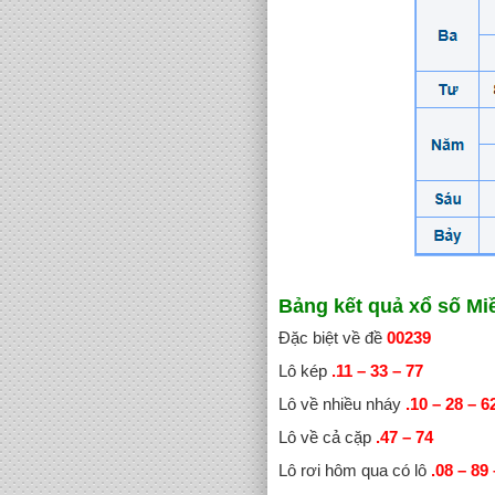
Bảng kết quả xổ số Mi
Đặc biệt về đề
00239
Lô kép
.11 – 33 – 77
Lô về nhiều nháy
.10 – 28 – 6
Lô về cả cặp
.47 – 74
Lô rơi hôm qua có lô
.08 – 89