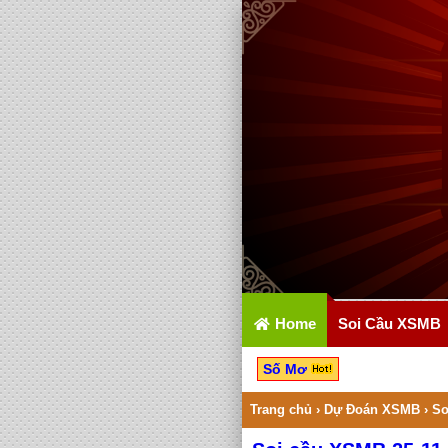
Home
Soi Cầu XSMB
Số Mơ
Trang chủ
›
Dự Đoán XSMB
›
So