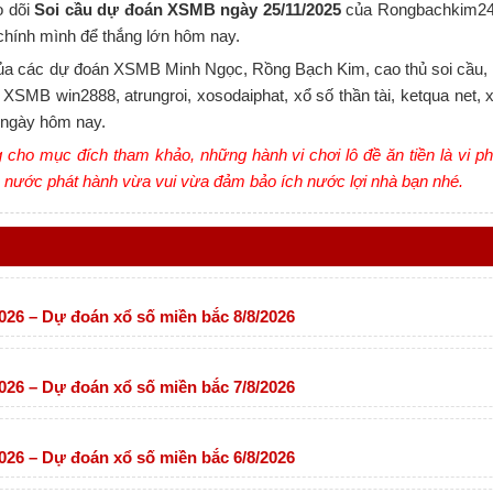
o dõi
Soi cầu dự đoán XSMB ngày 25/11/2025
của Rongbachkim247
hính mình để thắng lớn hôm nay.
ủa các dự đoán XSMB Minh Ngọc, Rồng Bạch Kim, cao thủ soi cầu, l
 XSMB win2888, atrungroi, xosodaiphat, xổ số thần tài, ketqua net, 
 ngày hôm nay.
 cho mục đích tham khảo, những hành vi chơi lô đề ăn tiền là vi p
hà nước phát hành vừa vui vừa đảm bảo ích nước lợi nhà bạn nhé.
026 – Dự đoán xổ số miền bắc 8/8/2026
026 – Dự đoán xổ số miền bắc 7/8/2026
026 – Dự đoán xổ số miền bắc 6/8/2026