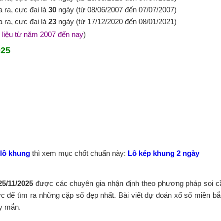
 ra, cực đại là
30
ngày (từ 08/06/2007 đến 07/07/2007)
 ra, cực đại là
23
ngày (từ 17/12/2020 đến 08/01/2021)
 liệu từ năm 2007 đến nay
)
025
 lô khung
thì xem mục chốt chuẩn này:
Lô kép khung 2 ngày
5/11/2025
được các chuyên gia nhận định theo phương pháp soi c
để tìm ra những cặp số đẹp nhất. Bài viết dự đoán xổ số miền bắ
y mắn.