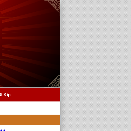
í Kíp