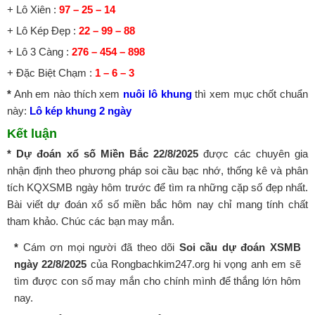
+ Lô Xiên :
97 – 25 – 14
+ Lô Kép Đẹp
:
22 – 99 – 88
+ Lô 3 Càng
:
276 – 454 – 898
+ Đặc Biệt Chạm :
1 – 6 – 3
*
Anh em nào thích xem
nuôi lô khung
thì xem mục chốt chuẩn
này:
Lô kép khung 2 ngày
Kết luận
*
Dự đoán xổ số Miền Bắc 22/8/2025
được các chuyên gia
nhận định theo phương pháp soi cầu bạc nhớ, thống kê và phân
tích KQXSMB ngày hôm trước để tìm ra những cặp số đẹp nhất.
Bài viết dự đoán xổ số miền bắc hôm nay chỉ mang tính chất
tham khảo. Chúc các bạn may mắn.
*
Cám ơn mọi người đã theo dõi
Soi cầu dự đoán XSMB
ngày 22/8/2025
của Rongbachkim247.org hi vọng anh em sẽ
tìm được con số may mắn cho chính mình để thắng lớn hôm
nay.