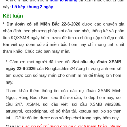
này:
Lô kép khung 2 ngày
Kết luận
*
Dự đoán xổ số Miền Bắc 22-6-2026
được các chuyên gia
nhận định theo phương pháp soi cầu bạc nhớ, thống kê và phân
tích KQXSMB ngày hôm trước để tìm ra những cặp số đẹp nhất.
Bài viết dự đoán xổ số miền bắc hôm nay chỉ mang tính chất
tham khảo. Chúc các bạn may mắn.
*
Cám ơn mọi người đã theo dõi
Soi cầu dự đoán XSMB
ngày 22-6-2026
của Rongbachkim247.org hi vọng anh em sẽ
tìm được con số may mắn cho chính mình để thắng lớn hôm
nay.
Tham khảo thêm thông tin của các dự đoán XSMB Minh
Ngọc, Rồng Bạch Kim, cao thủ soi cầu, lô đẹp hôm nay, soi
cầu 247, XSMN, soi cầu việt, soi cầu XSMB win2888,
atrungroi, xosodaiphat, xổ số thần tài, ketqua net, xo so than
tai… Để từ đó tìm được con số đẹp chơi trong ngày hôm nay.
*
Lưu ý:
Các bộ số chỉ dùng cho mục đích tham khảo, những