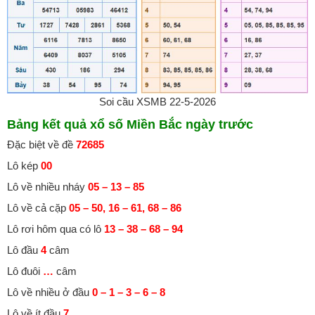
Soi cầu XSMB 22-5-2026
Bảng kết quả xổ số Miền Bắc ngày trước
Đặc biệt về đề
72685
Lô kép
00
Lô về nhiều nháy
05 – 13 – 85
Lô về cả cặp
05 – 50, 16 – 61, 68 – 86
Lô rơi hôm qua có lô
13 – 38 – 68 – 94
Lô đầu
4
câm
Lô đuôi
…
câm
Lô về nhiều ở đầu
0 – 1 – 3 – 6 – 8
Lô về ít đầu
7