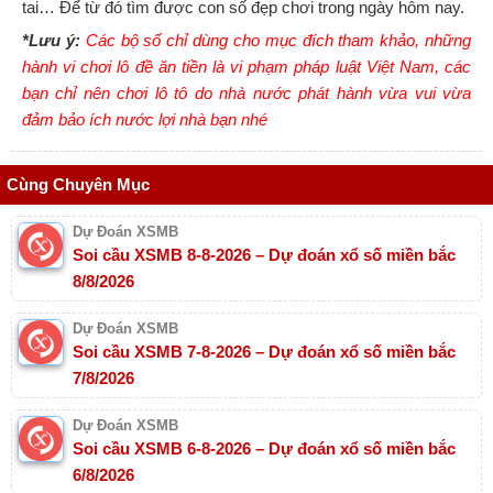
tai… Để từ đó tìm được con số đẹp chơi trong ngày hôm nay.
*
Lưu ý:
Các bộ số chỉ dùng cho mục đích tham khảo, những
hành vi chơi lô đề ăn tiền là vi phạm pháp luật Việt Nam, các
bạn chỉ nên chơi lô tô do nhà nước phát hành vừa vui vừa
đảm bảo ích nước lợi nhà bạn nhé
Cùng Chuyên Mục
Dự Đoán XSMB
Soi cầu XSMB 8-8-2026 – Dự đoán xổ số miền bắc
8/8/2026
Dự Đoán XSMB
Soi cầu XSMB 7-8-2026 – Dự đoán xổ số miền bắc
7/8/2026
Dự Đoán XSMB
Soi cầu XSMB 6-8-2026 – Dự đoán xổ số miền bắc
6/8/2026