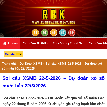
Home
Soi Cầu XSMB
Giờ Vàng Chốt Số
Soi Cầu M
Số Mơ
Trang chủ
›
Dự Đoán XSMB
›
Soi cầu XSMB 22-5-2026 – Dự đoán xổ
số miền bắc 22/5/2026
Soi cầu XSMB 22-5-2026 – Dự đoán xổ số
miền bắc 22/5/2026
Soi cầu XSMB 22-5-2026 – Dự đoán kết quả xổ số miền Bắc
ngày 22 tháng 5 năm 2026 từ chuyên gia rồng bạch kim chốt