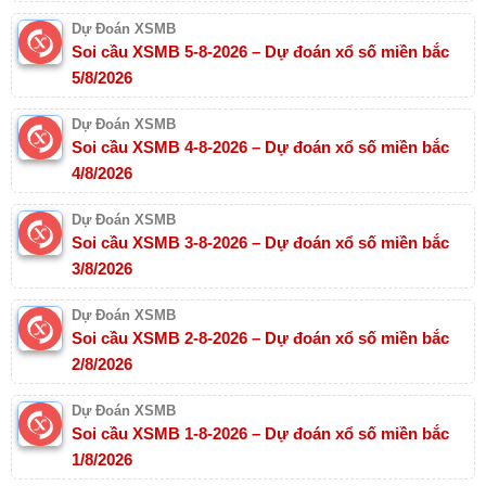
Dự Đoán XSMB
Soi cầu XSMB 5-8-2026 – Dự đoán xổ số miền bắc
5/8/2026
Dự Đoán XSMB
Soi cầu XSMB 4-8-2026 – Dự đoán xổ số miền bắc
4/8/2026
Dự Đoán XSMB
Soi cầu XSMB 3-8-2026 – Dự đoán xổ số miền bắc
3/8/2026
Dự Đoán XSMB
Soi cầu XSMB 2-8-2026 – Dự đoán xổ số miền bắc
2/8/2026
Dự Đoán XSMB
Soi cầu XSMB 1-8-2026 – Dự đoán xổ số miền bắc
1/8/2026