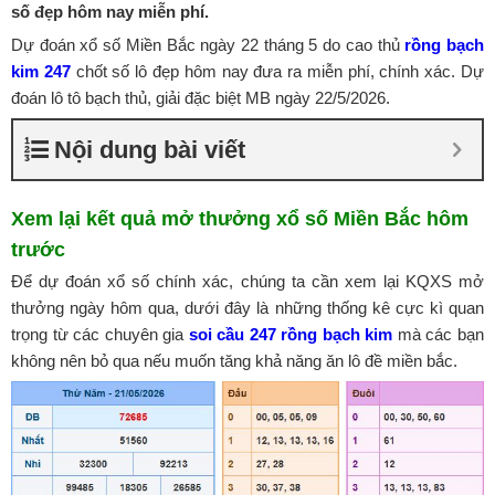
số đẹp hôm nay miễn phí.
Dự đoán xổ số Miền Bắc ngày 22 tháng 5 do cao thủ
rồng bạch
kim 247
chốt số lô đẹp hôm nay đưa ra miễn phí, chính xác. Dự
đoán lô tô bạch thủ, giải đặc biệt MB ngày 22/5/2026.
Nội dung bài viết
Xem lại kết quả mở thưởng xổ số Miền Bắc hôm
trước
Để dự đoán xổ số chính xác, chúng ta cần xem lại KQXS mở
thưởng ngày hôm qua, dưới đây là những thống kê cực kì quan
trọng từ các chuyên gia
soi cầu 247 rồng bạch kim
mà các bạn
không nên bỏ qua nếu muốn tăng khả năng ăn lô đề miền bắc.