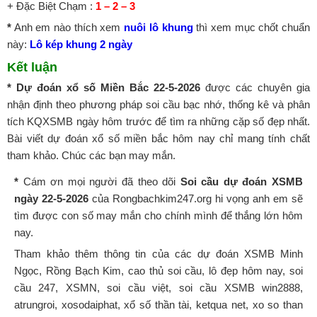
+ Đặc Biệt Chạm :
1 – 2 – 3
*
Anh em nào thích xem
nuôi lô khung
thì xem mục chốt chuẩn
này:
Lô kép khung 2 ngày
Kết luận
*
Dự đoán xổ số Miền Bắc 22-5-2026
được các chuyên gia
nhận định theo phương pháp soi cầu bạc nhớ, thống kê và phân
tích KQXSMB ngày hôm trước để tìm ra những cặp số đẹp nhất.
Bài viết dự đoán xổ số miền bắc hôm nay chỉ mang tính chất
tham khảo. Chúc các bạn may mắn.
*
Cám ơn mọi người đã theo dõi
Soi cầu dự đoán XSMB
ngày 22-5-2026
của Rongbachkim247.org hi vọng anh em sẽ
tìm được con số may mắn cho chính mình để thắng lớn hôm
nay.
Tham khảo thêm thông tin của các dự đoán XSMB Minh
Ngọc, Rồng Bạch Kim, cao thủ soi cầu, lô đẹp hôm nay, soi
cầu 247, XSMN, soi cầu việt, soi cầu XSMB win2888,
atrungroi, xosodaiphat, xổ số thần tài, ketqua net, xo so than