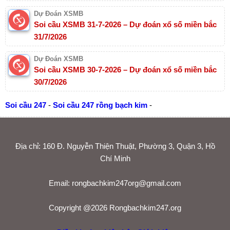
Dự Đoán XSMB
Soi cầu XSMB 31-7-2026 – Dự đoán xổ số miền bắc
31/7/2026
Dự Đoán XSMB
Soi cầu XSMB 30-7-2026 – Dự đoán xổ số miền bắc
30/7/2026
Soi cầu 247
-
Soi cầu 247 rồng bạch kim
-
Địa chỉ: 160 Đ. Nguyễn Thiện Thuật, Phường 3, Quận 3, Hồ
Chí Minh
Email:
rongbachkim247org@gmail.com
Copyright @2026 Rongbachkim247.org