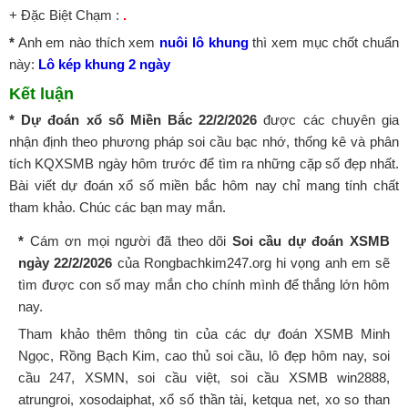
+ Đặc Biệt Chạm :
.
*
Anh em nào thích xem
nuôi lô khung
thì xem mục chốt chuẩn
này:
Lô kép khung 2 ngày
Kết luận
*
Dự đoán xổ số Miền Bắc 22/2/2026
được các chuyên gia
nhận định theo phương pháp soi cầu bạc nhớ, thống kê và phân
tích KQXSMB ngày hôm trước để tìm ra những cặp số đẹp nhất.
Bài viết dự đoán xổ số miền bắc hôm nay chỉ mang tính chất
tham khảo. Chúc các bạn may mắn.
*
Cám ơn mọi người đã theo dõi
Soi cầu dự đoán XSMB
ngày 22/2/2026
của Rongbachkim247.org hi vọng anh em sẽ
tìm được con số may mắn cho chính mình để thắng lớn hôm
nay.
Tham khảo thêm thông tin của các dự đoán XSMB Minh
Ngọc, Rồng Bạch Kim, cao thủ soi cầu, lô đẹp hôm nay, soi
cầu 247, XSMN, soi cầu việt, soi cầu XSMB win2888,
atrungroi, xosodaiphat, xổ số thần tài, ketqua net, xo so than