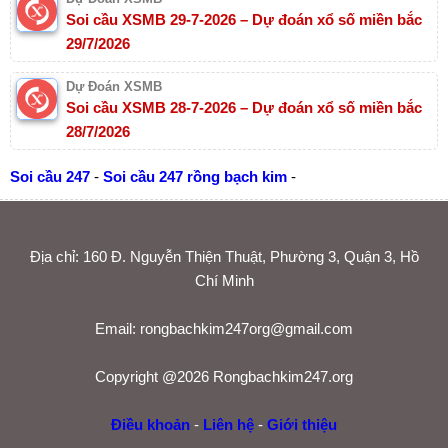
Soi cầu XSMB 29-7-2026 – Dự đoán xổ số miền bắc
29/7/2026
Dự Đoán XSMB
Soi cầu XSMB 28-7-2026 – Dự đoán xổ số miền bắc
28/7/2026
Soi cầu 247
-
Soi cầu 247 rồng bạch kim
-
Địa chỉ: 160 Đ. Nguyễn Thiện Thuật, Phường 3, Quận 3, Hồ
Chí Minh
Email:
rongbachkim247org@gmail.com
Copyright @2026 Rongbachkim247.org
Điều khoản
-
Liên hệ
-
Giới thiệu