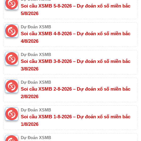
Soi cầu XSMB 5-8-2026 – Dự đoán xổ số miền bắc
5/8/2026
Dự Đoán XSMB
Soi cầu XSMB 4-8-2026 – Dự đoán xổ số miền bắc
4/8/2026
Dự Đoán XSMB
Soi cầu XSMB 3-8-2026 – Dự đoán xổ số miền bắc
3/8/2026
Dự Đoán XSMB
Soi cầu XSMB 2-8-2026 – Dự đoán xổ số miền bắc
2/8/2026
Dự Đoán XSMB
Soi cầu XSMB 1-8-2026 – Dự đoán xổ số miền bắc
1/8/2026
Dự Đoán XSMB