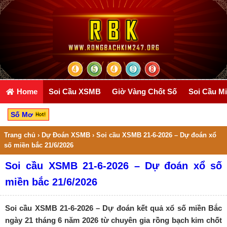
Home
Soi Cầu XSMB
Giờ Vàng Chốt Số
Soi Cầu M
Số Mơ
Trang chủ
›
Dự Đoán XSMB
›
Soi cầu XSMB 21-6-2026 – Dự đoán xổ
số miền bắc 21/6/2026
Soi cầu XSMB 21-6-2026 – Dự đoán xổ số
miền bắc 21/6/2026
Soi cầu XSMB 21-6-2026 – Dự đoán kết quả xổ số miền Bắc
ngày 21 tháng 6 năm 2026 từ chuyên gia rồng bạch kim chốt