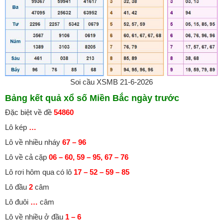
Soi cầu XSMB 21-6-2026
Bảng kết quả xổ số Miền Bắc ngày trước
Đặc biệt về đề
54860
Lô kép
…
Lô về nhiều nháy
67 – 96
Lô về cả cặp
06 – 60, 59 – 95, 67 – 76
Lô rơi hôm qua có lô
17 – 52 – 59 – 85
Lô đầu
2
câm
Lô đuôi
…
câm
Lô về nhiều ở đầu
1 – 6