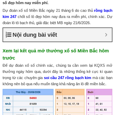
số đẹp hôm nay miễn phí.
Dự đoán xổ số Miền Bắc ngày 21 tháng 6 do cao thủ
rồng bạch
kim 247
chốt số lô đẹp hôm nay đưa ra miễn phí, chính xác. Dự
đoán lô tô bạch thủ, giải đặc biệt MB ngày 21/6/2026.
Nội dung bài viết
Xem lại kết quả mở thưởng xổ số Miền Bắc hôm
trước
Để dự đoán xổ số chính xác, chúng ta cần xem lại KQXS mở
thưởng ngày hôm qua, dưới đây là những thống kê cực kì quan
trọng từ các chuyên gia
soi cầu 247 rồng bạch kim
mà các bạn
không nên bỏ qua nếu muốn tăng khả năng ăn lô đề miền bắc.