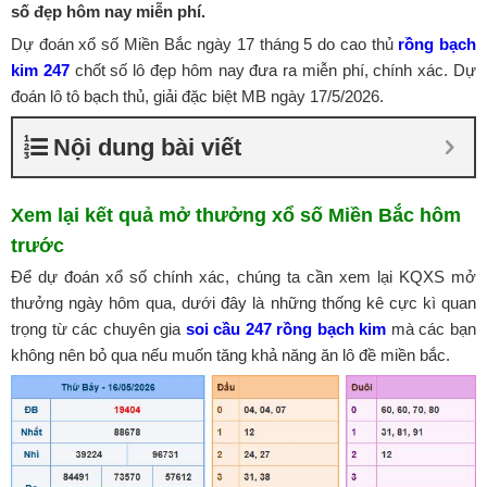
số đẹp hôm nay miễn phí.
Dự đoán xổ số Miền Bắc ngày 17 tháng 5 do cao thủ
rồng bạch
kim 247
chốt số lô đẹp hôm nay đưa ra miễn phí, chính xác. Dự
đoán lô tô bạch thủ, giải đặc biệt MB ngày 17/5/2026.
Nội dung bài viết
Xem lại kết quả mở thưởng xổ số Miền Bắc hôm
trước
Để dự đoán xổ số chính xác, chúng ta cần xem lại KQXS mở
thưởng ngày hôm qua, dưới đây là những thống kê cực kì quan
trọng từ các chuyên gia
soi cầu 247 rồng bạch kim
mà các bạn
không nên bỏ qua nếu muốn tăng khả năng ăn lô đề miền bắc.