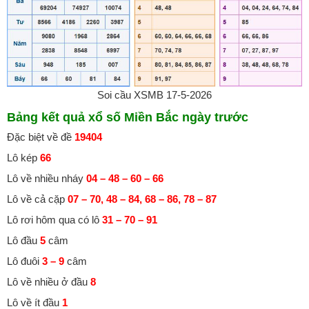
Soi cầu XSMB 17-5-2026
Bảng kết quả xổ số Miền Bắc ngày trước
Đặc biệt về đề
19404
Lô kép
66
Lô về nhiều nháy
04 – 48 – 60 – 66
Lô về cả cặp
07 – 70, 48 – 84, 68 – 86, 78 – 87
Lô rơi hôm qua có lô
31 – 70 – 91
Lô đầu
5
câm
Lô đuôi
3 – 9
câm
Lô về nhiều ở đầu
8
Lô về ít đầu
1