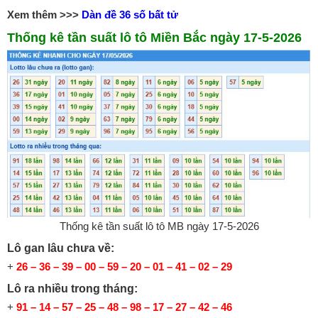
Xem thêm >>>
Dàn đề 36 số bất tử
Thống kê tần suất lô tô Miền Bắc ngày 17-5-2026
Thống kê tần suất lô tô MB ngày 17-5-2026
Lô gan lâu chưa về:
+
26 – 36 – 39 – 00 – 59 – 20 – 01 – 41 – 02 – 29
Lô ra nhiều trong tháng:
+
91 – 14 – 57 – 25 – 48 – 98 – 17 – 27 – 42 – 46