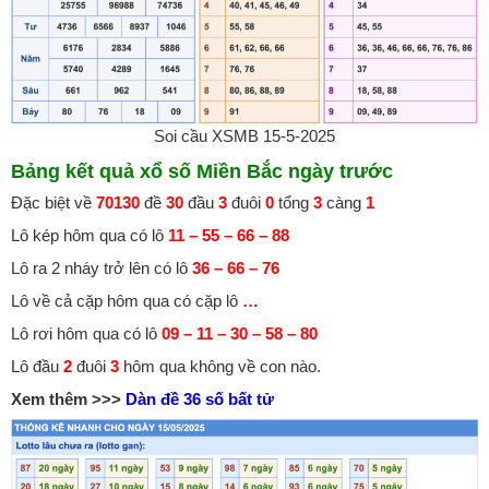
Soi cầu XSMB 15-5-2025
Bảng kết quả xổ số Miền Bắc ngày trước
Đặc biệt về
70130
đề
30
đầu
3
đuôi
0
tổng
3
càng
1
Lô kép hôm qua có lô
11 – 55 – 66 – 88
Lô ra 2 nháy trở lên có lô
36 – 66 – 76
Lô về cả cặp hôm qua có cặp lô
…
Lô rơi hôm qua có lô
09 – 11 – 30 – 58 – 80
Lô đầu
2
đuôi
3
hôm qua không về con nào.
Xem thêm >>>
Dàn đề 36 số bất tử