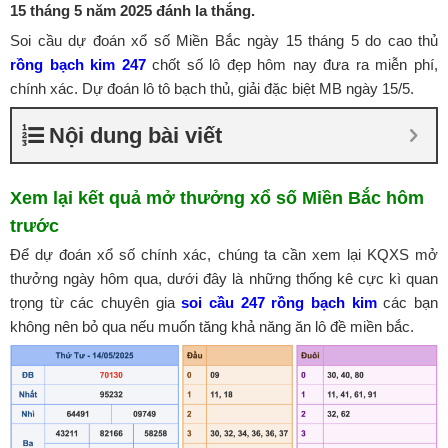
15 tháng 5 năm 2025 đánh la thắng.
Soi cầu dự đoán xổ số Miền Bắc ngày 15 tháng 5 do cao thủ
rồng bạch kim 247
chốt số lô đẹp hôm nay đưa ra miễn phí,
chính xác. Dự đoán lô tô bạch thủ, giải đặc biệt MB ngày 15/5.
Nội dung bài viết
Xem lại kết quả mở thưởng xổ số Miền Bắc hôm
trước
Để dự đoán xổ số chính xác, chúng ta cần xem lại KQXS mở
thưởng ngày hôm qua, dưới đây là những thống kê cực kì quan
trọng từ các chuyên gia
soi cầu 247 rồng bạch kim
các bạn
không nên bỏ qua nếu muốn tăng khả năng ăn lô đề miền bắc.