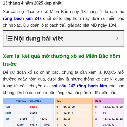
13 tháng 4 năm 2025 đẹp nhất.
Soi cầu dự đoán xổ số Miền Bắc ngày 13 tháng 4 do cao thủ
rồng bạch kim 247
chốt số lô đẹp hôm nay đưa ra miễn phí,
chính xác. Dự đoán lô tô bạch thủ, giải đặc biệt MB ngày 13/4.
Nội dung bài viết
Xem lại kết quả mở thưởng xổ số Miền Bắc hôm
trước
Để dự đoán xổ số chính xác, chúng ta cần xem lại KQXS mở
thưởng ngày hôm qua, dưới đây là những thống kê cực kì quan
trọng từ các chuyên gia
soi cầu 247 rồng bạch kim
các bạn
không nên bỏ qua nếu muốn tăng khả năng ăn lô đề miền bắc.