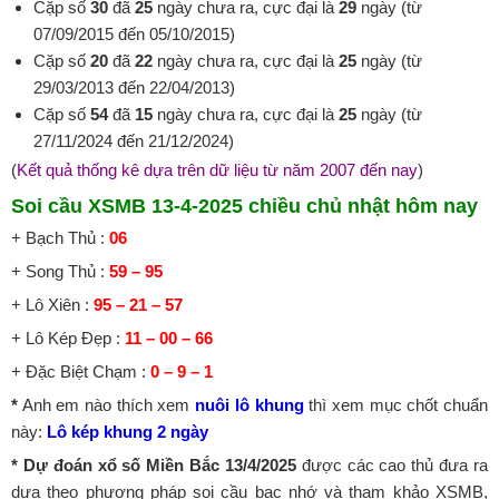
Cặp số
30
đã
25
ngày chưa ra, cực đại là
29
ngày (từ
07/09/2015 đến 05/10/2015)
Cặp số
20
đã
22
ngày chưa ra, cực đại là
25
ngày (từ
29/03/2013 đến 22/04/2013)
Cặp số
54
đã
15
ngày chưa ra, cực đại là
25
ngày (từ
27/11/2024 đến 21/12/2024)
(
Kết quả thống kê dựa trên dữ liệu từ năm 2007 đến nay
)
Soi cầu XSMB 13-4-2025 chiều chủ nhật hôm nay
+ Bạch Thủ :
06
+ Song Thủ :
59 – 95
+ Lô Xiên :
95 – 21 – 57
+ Lô Kép Đẹp
:
11 – 00 – 66
+ Đặc Biệt Chạm :
0 – 9 – 1
*
Anh em nào thích xem
nuôi lô khung
thì xem mục chốt chuẩn
này:
Lô kép khung 2 ngày
*
Dự đoán xổ số Miền Bắc 13/4/2025
được các cao thủ đưa ra
dựa theo phương pháp soi cầu bạc nhớ và tham khảo XSMB,