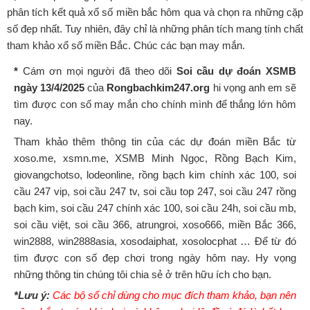
phân tích kết quả xổ số miền bắc hôm qua và chọn ra những cặp
số đẹp nhất. Tuy nhiên, đây chỉ là những phân tích mang tính chất
tham khảo xổ số miền Bắc. Chúc các bạn may mắn.
*
Cám ơn mọi người đã theo dõi
Soi cầu dự đoán XSMB
ngày 13/4/2025
của
Rongbachkim247.org
hi vọng anh em sẽ
tìm được con số may mắn cho chính mình để thắng lớn hôm
nay.
Tham khảo thêm thông tin của các dự đoán miền Bắc từ
xoso.me, xsmn.me, XSMB Minh Ngọc, Rồng Bạch Kim,
giovangchotso, lodeonline, rồng bạch kim chính xác 100, soi
cầu 247 vip, soi cầu 247 tv, soi cầu top 247, soi cầu 247 rồng
bạch kim, soi cầu 247 chính xác 100, soi cầu 24h, soi cầu mb,
soi cầu việt, soi cầu 366, atrungroi, xoso666, miền Bắc 366,
win2888, win2888asia, xosodaiphat, xosolocphat … Để từ đó
tìm được con số đẹp chơi trong ngày hôm nay. Hy vọng
những thông tin chúng tôi chia sẻ ở trên hữu ích cho bạn.
*
Lưu ý:
Các bộ số chỉ dùng cho mục đích tham khảo, bạn nên