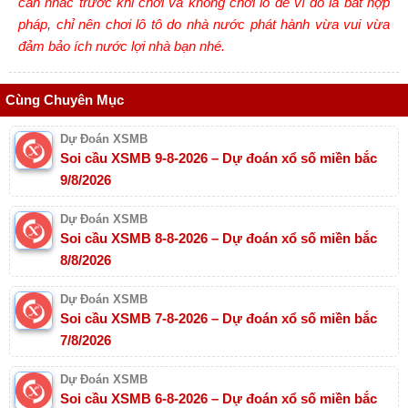
cân nhắc trước khi chơi và không chơi lô đề vì đó là bất hợp
pháp, chỉ nên chơi lô tô do nhà nước phát hành vừa vui vừa
đảm bảo ích nước lợi nhà bạn nhé.
Cùng Chuyên Mục
Dự Đoán XSMB
Soi cầu XSMB 9-8-2026 – Dự đoán xổ số miền bắc
9/8/2026
Dự Đoán XSMB
Soi cầu XSMB 8-8-2026 – Dự đoán xổ số miền bắc
8/8/2026
Dự Đoán XSMB
Soi cầu XSMB 7-8-2026 – Dự đoán xổ số miền bắc
7/8/2026
Dự Đoán XSMB
Soi cầu XSMB 6-8-2026 – Dự đoán xổ số miền bắc