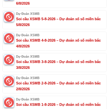
6/8/2026
Dự Đoán XSMB
Soi cầu XSMB 5-8-2026 – Dự đoán xổ số miền bắc
5/8/2026
Dự Đoán XSMB
Soi cầu XSMB 4-8-2026 – Dự đoán xổ số miền bắc
4/8/2026
Dự Đoán XSMB
Soi cầu XSMB 3-8-2026 – Dự đoán xổ số miền bắc
3/8/2026
Dự Đoán XSMB
Soi cầu XSMB 2-8-2026 – Dự đoán xổ số miền bắc
2/8/2026
Dự Đoán XSMB
Soi cầu XSMB 1-8-2026 – Dự đoán xổ số miền bắc