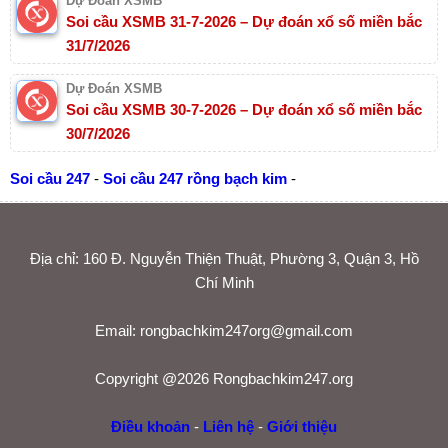
Dự Đoán XSMB
Soi cầu XSMB 31-7-2026 – Dự đoán xổ số miền bắc
31/7/2026
Dự Đoán XSMB
Soi cầu XSMB 30-7-2026 – Dự đoán xổ số miền bắc
30/7/2026
Soi cầu 247
-
Soi cầu 247 rồng bạch kim
-
Địa chỉ: 160 Đ. Nguyễn Thiện Thuật, Phường 3, Quận 3, Hồ
Chí Minh
Email:
rongbachkim247org@gmail.com
Copyright @2026 Rongbachkim247.org
Điều khoản
-
Liên hệ
-
Giới thiệu