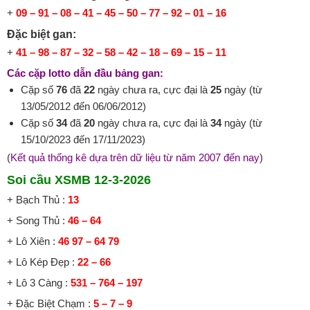
+
09 – 91 –
08
–
41
– 45
– 50 – 77 – 92 – 01 – 16
Đặc biệt gan:
+
41 – 98 – 87 – 32 – 58 – 42 – 18 – 69 – 15 – 11
Các cặp lotto dẫn đầu bảng gan:
Cặp số
76
đã
22
ngày chưa ra, cực đại là
25
ngày (từ
13/05/2012 đến 06/06/2012)
Cặp số
34
đã
20
ngày chưa ra, cực đại là
34
ngày (từ
15/10/2023 đến 17/11/2023)
(
Kết quả thống kê dựa trên dữ liệu từ năm 2007 đến nay
)
Soi cầu XSMB 12-3-2026
+ Bạch Thủ :
13
+ Song Thủ :
46 – 64
+ Lô Xiên :
46 97 – 64 79
+ Lô Kép Đẹp
:
22 – 66
+ Lô 3 Càng
:
531 – 764 – 197
+ Đặc Biệt Chạm :
5 – 7 – 9