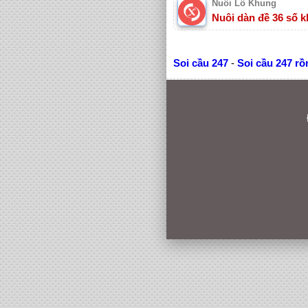
Nuôi Lô Khung
Nuôi dàn đề 36 số k
Soi cầu 247
-
Soi cầu 247 r