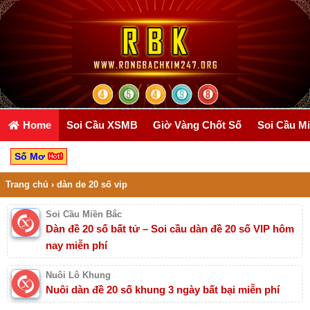
Home
Soi Cầu XSMB
Giờ Vàng Chốt Số
Soi Cầu M
Số Mơ
Trang chủ
›
dàn de 20 số vip
Soi Cầu Miền Bắc
Dàn đề 20 số bất tử – Soi cầu dàn đề 20 số VIP hôm
nay miễn phí
Nuôi Lô Khung
Nuôi dàn đề 20 số khung 3 ngày bất bại miễn phí